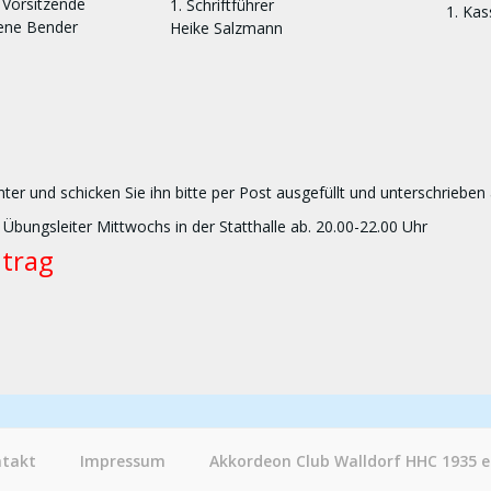
 Vorsitzende
1. Schriftführer
1. Kas
rene Bender
Heike Salzmann
nter und schicken Sie ihn bitte per Post ausgefüllt und unterschrieben
 Übungsleiter Mittwochs in der Statthalle ab. 20.00-22.00 Uhr
ntrag
takt
Impressum
Akkordeon Club Walldorf HHC 1935 e