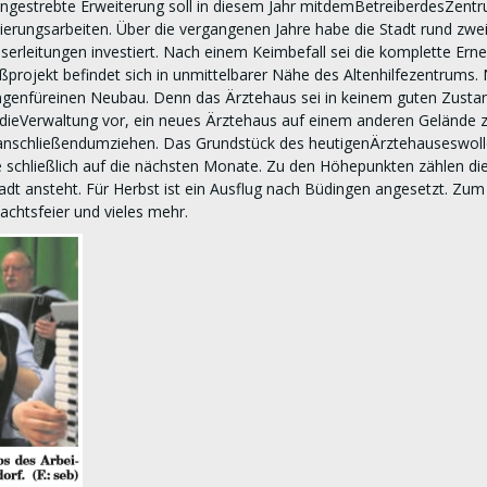
 angestrebte Erweiterung soll in diesem Jahr mitdemBetreiberdesZentr
erungsarbeiten. Über die vergangenen Jahre habe die Stadt rund zwei
leitungen investiert. Nach einem Keimbefall sei die komplette Ern
projekt befindet sich in unmittelbarer Nähe des Altenhilfezentrum
genfüreinen Neubau. Denn das Ärztehaus sei in keinem guten Zustand
dieVerwaltung vor, ein neues Ärztehaus auf einem anderen Gelände zu 
anschließendumziehen. Das Grundstück des heutigenÄrztehauseswol
e schließlich auf die nächsten Monate. Zu den Höhepunkten zählen di
tadt ansteht. Für Herbst ist ein Ausflug nach Büdingen angesetzt. 
achtsfeier und vieles mehr.