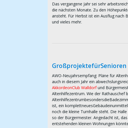
Das vergangene Jahr sei sehr arbeitsreich
die nächsten Monate. Zu den Höhepunkten
ansteht. Für Herbst ist ein Ausflug nac
und vieles mehr.
GroßprojektefürSenioren
AWO-Neujahrsempfang: Pläne für Altenhil
auch in diesem Jahr ein abwechslungsre
AkkordeonClub Walldorf
und Bürgermeiste
Altenhilfezentrum. Wie der Rathauschef b
AltenhilfezentrumbesondersdieBadezimmer.
ist, ein komplettneuesGebäudeinunmittelb
noch die kleine Turnhalle steht. Die Hall
so der Bürgermeister. Angedacht ist, d
entstehenden kleinen Wohnungen könnten