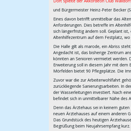
Dort spielte der Akkordeon Club Walldorf
und Bürgermeister Heinz-Peter Becker (S
Eines davon betrifft unmittelbar das Alt
Anforderungen. Dies betreffe im Altenhi
sich längerfristig ändern soll. Geplant i
Altenhilfezentrum auf dem Festplatz, wo a
Die Halle gilt als marode, ein Abriss st
Angedacht ist, das bisherige Zentrum 
könnten an Senioren vermietet werden. D
Erweiterung soll in diesem Jahr mit de
Mörfelden bietet 90 Pflegeplätze. Die Imm
Zuvor war die zur Arbeiterwohlfahrt gehö
zurückliegende Sanierungsarbeiten. In d
der Wasserleitungen investiert. Nach ei
befindet sich in unmittelbarer Nähe des
Denn das Ärztehaus sei in keinem guten Z
neuen Ärztehauses auf einem anderen Gel
Das Grundstück des heutigen Ärztehauses
Begrüßung beim Neujahrsempfang kurz.