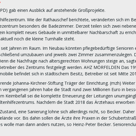
,
PD) gab einen Ausblick auf anstehende Großprojekte.
enhilfezentrum. Wie der Rathauschef berichtete, veränderten sich im B
lfezentrum besonders die Badezimmer. Derzeit teilen sich zwei nebe
st, ein komplett neues Gebäude in unmittelbarer Nachbarschaft zu errich
ktuell noch die kleine Turnhalle steht.
eht seit Jahren im Raum. Im Neubau könnten pflegebedürftige Senioren 
anschließend umzubauen und jeweils zwei Zimmer zusammenzulegen. 
enn die Nachfrage nach altersgerechten Wohnungen steige an, sagte 
m Betreiber des Zentrums festgelegt werden. AHZ MÖRFELDEN Das 1991
obilie befindet sich in städtischem Besitz, Betreiber ist seit Mitte 
rende Johanna-Kirchner-Stiftung Träger der Einrichtung. (mzh) Weiter
en vergangenen Jahren habe die Stadt rund zwei Millionen Euro in be
nem Keimbefall sei die komplette Erneuerung der Leitungen unumgäng
 Altenhilfezentrums. Nachdem die Stadt 2018 das Ärztehaus erworben 
ustand, eine Sanierung lohne sich allerdings nicht, so Becker. Daher
ände vor. Bis dahin sollen die Ärzte ihre Praxen in der Schubertstr
 wolle man dann anders nutzen, so Heinz-Peter Becker. Seniorenclub