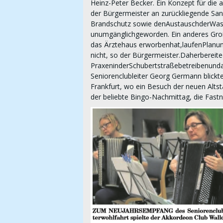
Heinz-Peter Becker. Ein Konzept für die
der Bürgermeister an zurückliegende Sani
Brandschutz sowie denAustauschderWasser
unumgänglichgeworden. Ein anderes Groß
das Ärztehaus erworbenhat,laufenPlanun
nicht, so der Bürgermeister.Daherbereite
PraxeninderSchubertstraßebetreibenund
Seniorenclubleiter Georg Germann blickt
Frankfurt, wo ein Besuch der neuen Alts
der beliebte Bingo-Nachmittag, die Fastn