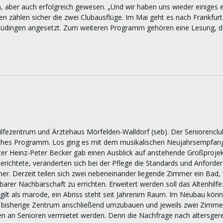
, aber auch erfolgreich gewesen. „Und wir haben uns wieder einiges ei
 zählen sicher die zwei Clubausflüge. Im Mai geht es nach Frankfurt
h Büdingen angesetzt. Zum weiteren Programm gehören eine Lesung, d
fezentrum und Ärztehaus Mörfelden-Walldorf (seb). Der Seniorenclub
iches Programm. Los ging es mit dem musikalischen Neujahrsempfang
r Heinz-Peter Becker gab einen Ausblick auf anstehende Großprojekte
erichtete, veränderten sich bei der Pflege die Standards und Anforder
 Derzeit teilen sich zwei nebeneinander liegende Zimmer ein Bad, wa
arer Nachbarschaft zu errichten. Erweitert werden soll das Altenhil
e gilt als marode, ein Abriss steht seit Jahrenim Raum. Im Neubau kön
as bisherige Zentrum anschließend umzubauen und jeweils zwei Zimm
 an Senioren vermietet werden. Denn die Nachfrage nach altersger