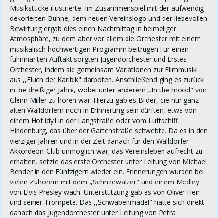
Musikstücke illustrierte. Im Zusammenspiel mit der aufwendig
dekorierten Bühne, dem neuen Vereinslogo und der liebevollen
Bewirtung ergab dies einen Nachmittag in heimeliger
Atmosphäre, zu dem aber vor allem die Orchester mit einem
musikalisch hochwertigen Programm beitrugen.Für einen
fulminanten Auftakt sorgten Jugendorchester und Erstes
Orchester, indem sie gemeinsam Variationen zur Filmmusik
aus ,,Fluch der Karibik" darboten. Anschließend ging es zurück
in die dreißiger Jahre, wobei unter anderem ,,In the mood" von
Glenn Miller zu hören war. Hierzu gab es Bilder, die nur ganz
alten Walldorfern noch in Erinnerung sein dürften, etwa von
einem Hof idyll in der Langstraße oder vom Luftschiff
Hindenburg, das über der Gartenstraße schwebte. Da es in den
vierziger Jahren und in der Zeit danach für den Walldorfer
Akkordeon-Club unmöglich war, das Vereinsleben aufrecht zu
erhalten, setzte das erste Orchester unter Leitung von Michael
Bender in den Fünfzigern wieder ein. Erinnerungen wurden bei
vielen Zuhörern mit dem ,,Schneewalzer" und einem Medley
von Elvis Presley wach. Unterstützung gab es von Oliver Hein
und seiner Trompete. Das ,,Schwabenmädel" hatte sich direkt
danach das Jugendorchester unter Leitung von Petra